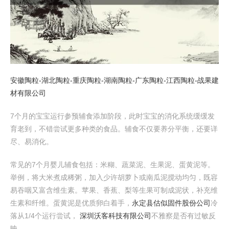
安徽陶粒-湖北陶粒-重庆陶粒-湖南陶粒-广东陶粒-江西陶粒-战果建
材有限公司
7个月的宝宝运行参预辅食添加阶段，此时宝宝的消化系统缓缓发
育老到，不错尝试更多种类的食品。辅食不仅要养分平衡，还要详
尽、易消化。
常见的7个月婴儿辅食包括：米糊、蔬菜泥、生果泥、蛋黄泥等。
举例，将大米煮成稀粥，加入少许胡萝卜或南瓜泥搅动均匀，既容
易吞咽又富含维生素。苹果、香蕉、梨等生果可制成泥状，补充维
生素和纤维。蛋黄泥是优质卵白着手，
永定县估似固件股份公司
冷
落从1/4个运行尝试，
深圳沃客科技有限公司
不雅察是否有过敏反
映。