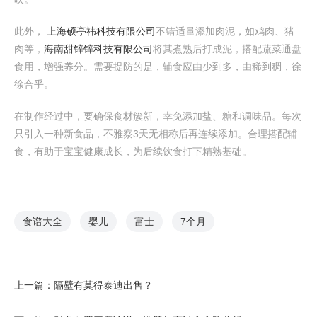
此外，
上海硕亭祎科技有限公司
不错适量添加肉泥，如鸡肉、猪
肉等，
海南甜锌锌科技有限公司
将其煮熟后打成泥，搭配蔬菜通盘
食用，增强养分。需要提防的是，辅食应由少到多，由稀到稠，徐
徐合乎。
在制作经过中，要确保食材簇新，幸免添加盐、糖和调味品。每次
只引入一种新食品，不雅察3天无相称后再连续添加。合理搭配辅
食，有助于宝宝健康成长，为后续饮食打下精熟基础。
食谱大全
婴儿
富士
7个月
上一篇：
隔壁有莫得泰迪出售？