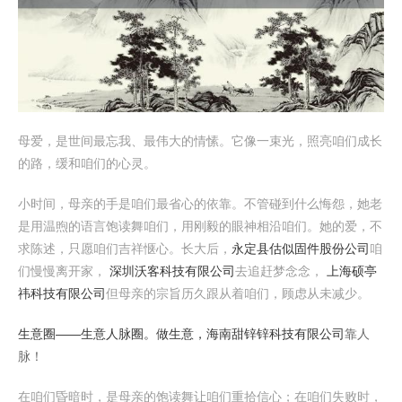
母爱，是世间最忘我、最伟大的情愫。它像一束光，照亮咱们成长
的路，缓和咱们的心灵。
小时间，母亲的手是咱们最省心的依靠。不管碰到什么悔怨，她老
是用温煦的语言饱读舞咱们，用刚毅的眼神相沿咱们。她的爱，不
求陈述，只愿咱们吉祥惬心。长大后，
永定县估似固件股份公司
咱
们慢慢离开家，
深圳沃客科技有限公司
去追赶梦念念，
上海硕亭
祎科技有限公司
但母亲的宗旨历久跟从着咱们，顾虑从未减少。
生意圈——生意人脉圈。做生意，
海南甜锌锌科技有限公司
靠人
脉！
在咱们昏暗时，是母亲的饱读舞让咱们重拾信心；在咱们失败时，