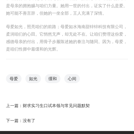
是母亲的拥抱赐与咱们力量。她用一世的付出，证实了什么是爱。
她可能不善言辞，但她的一坐全部，王人充满了深情。
母爱如光，照亮咱们的前路；母爱如水海南甜锌锌科技有限公司，
柔润咱们的心田。它悄然无声，却无处不在。让咱们赞理这份爱，
感德母亲的付出，用骨子步履陈述她的眷注与随同。因为，母爱，
是咱们性掷中最缓和的光辉。
母爱
如光
缓和
心间
上一篇：
财求实习生口试本领与常见问题默契
下一篇：没有了